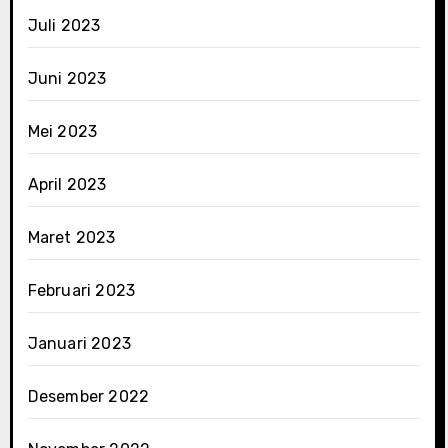
Juli 2023
Juni 2023
Mei 2023
April 2023
Maret 2023
Februari 2023
Januari 2023
Desember 2022