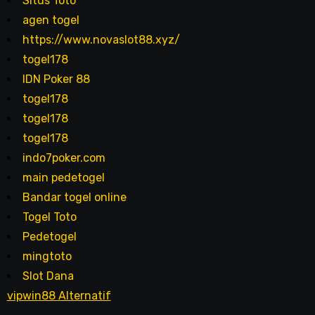
Situs Toto
agen togel
https://www.novaslot88.xyz/
togel178
IDN Poker 88
togel178
togel178
togel178
indo7poker.com
main pedetogel
Bandar togel online
Togel Toto
Pedetogel
mingtoto
Slot Dana
vipwin88 Alternatif