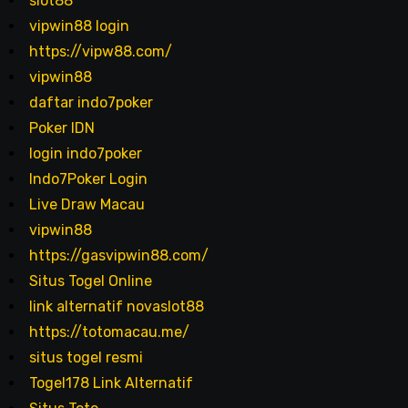
slot88
vipwin88 login
https://vipw88.com/
vipwin88
daftar indo7poker
Poker IDN
login indo7poker
Indo7Poker Login
Live Draw Macau
vipwin88
https://gasvipwin88.com/
Situs Togel Online
link alternatif novaslot88
https://totomacau.me/
situs togel resmi
Togel178 Link Alternatif