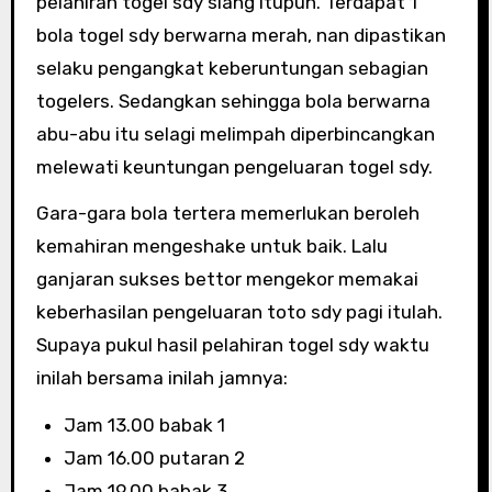
pelahiran togel sdy siang itupun. Terdapat 1
bola togel sdy berwarna merah, nan dipastikan
selaku pengangkat keberuntungan sebagian
togelers. Sedangkan sehingga bola berwarna
abu-abu itu selagi melimpah diperbincangkan
melewati keuntungan pengeluaran togel sdy.
Gara-gara bola tertera memerlukan beroleh
kemahiran mengeshake untuk baik. Lalu
ganjaran sukses bettor mengekor memakai
keberhasilan pengeluaran toto sdy pagi itulah.
Supaya pukul hasil pelahiran togel sdy waktu
inilah bersama inilah jamnya:
Jam 13.00 babak 1
Jam 16.00 putaran 2
Jam 19.00 babak 3