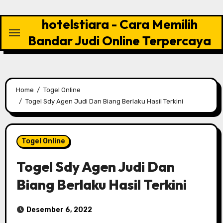
Skip
to
hotelstiara - Cara Memilih
content
Bandar Judi Online Terpercaya
Home
Togel Online
Togel Sdy Agen Judi Dan Biang Berlaku Hasil Terkini
Togel Online
Togel Sdy Agen Judi Dan
Biang Berlaku Hasil Terkini
Desember 6, 2022