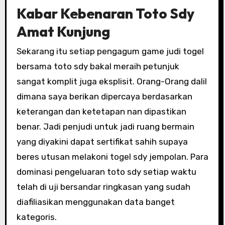
Kabar Kebenaran Toto Sdy
Amat Kunjung
Sekarang itu setiap pengagum game judi togel
bersama toto sdy bakal meraih petunjuk
sangat komplit juga eksplisit. Orang-Orang dalil
dimana saya berikan dipercaya berdasarkan
keterangan dan ketetapan nan dipastikan
benar. Jadi penjudi untuk jadi ruang bermain
yang diyakini dapat sertifikat sahih supaya
beres utusan melakoni togel sdy jempolan. Para
dominasi pengeluaran toto sdy setiap waktu
telah di uji bersandar ringkasan yang sudah
diafiliasikan menggunakan data banget
kategoris.