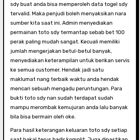
sdy buat anda bisa memperoleh data togel sdy
tervalid. Maka penjudi boleh menyaksikan nara
sumber kita saat ini. Admin menyediakan
permainan toto sdy termantap sebab bet 100
perak paling mudah sangat. Kecuali memiliki
jumlah mengerjakan betul-betul banyak,
menyediakan keterampilan untuk berikan servis
ke semua customer. Hendak jadi satu
maklumat nang terbaik waktu anda hendak
mencari sebuah mengadu peruntungan. Para
bukti toto sdy nan sudah terdapat sudah
mampu merombak kemujuran anda lalu banyak
bila bisa bermain oleh oke.
Para hasil keterangan keluaran toto sdy setiap
saat bakal terus hadir komplit. Juga dipastikan