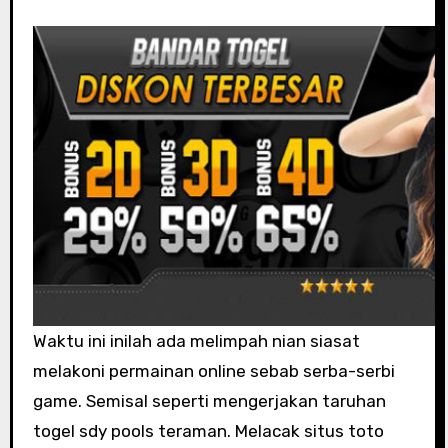
Waktu ini inilah ada melimpah nian siasat
melakoni permainan online sebab serba-serbi
game. Semisal seperti mengerjakan taruhan
togel sdy pools teraman. Melacak situs toto