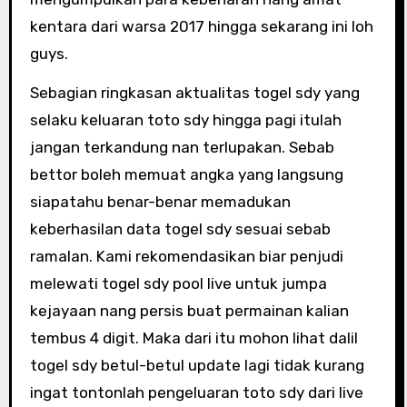
kentara dari warsa 2017 hingga sekarang ini loh
guys.
Sebagian ringkasan aktualitas togel sdy yang
selaku keluaran toto sdy hingga pagi itulah
jangan terkandung nan terlupakan. Sebab
bettor boleh memuat angka yang langsung
siapatahu benar-benar memadukan
keberhasilan data togel sdy sesuai sebab
ramalan. Kami rekomendasikan biar penjudi
melewati togel sdy pool live untuk jumpa
kejayaan nang persis buat permainan kalian
tembus 4 digit. Maka dari itu mohon lihat dalil
togel sdy betul-betul update lagi tidak kurang
ingat tontonlah pengeluaran toto sdy dari live