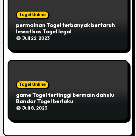
Togel Online
permainan Togel terbanyak bertaruh
lewat bos Togel legal
Juli 22, 2023
Togel Online
game Togel tertinggi bermain dahulu
Bandar Togel berlaku
Juli 8, 2023