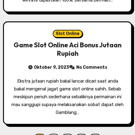
winrate dipastikan 100%. Bersama bermain…
Slot Online
Game Slot Online Aci Bonus Jutaan
Rupiah
Oktober 9, 2023
No Comments
Ekstra jutaan rupiah bakal lancar dicari saat anda
bakal mengenal jagat game slot online sahih. Sebab
meskipun penuh sederhana sebaliknya permainan ini
mau sanggupi supaya melaksanakan sobat dapat oleh
Gamblang…