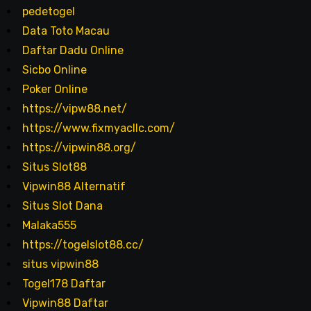
pedetogel
Data Toto Macau
Daftar Dadu Online
Sicbo Online
Poker Online
https://vipw88.net/
https://www.fixmyacllc.com/
https://vipwin88.org/
Situs Slot88
Vipwin88 Alternatif
Situs Slot Dana
Malaka555
https://togelslot88.cc/
situs vipwin88
Togel178 Daftar
Vipwin88 Daftar