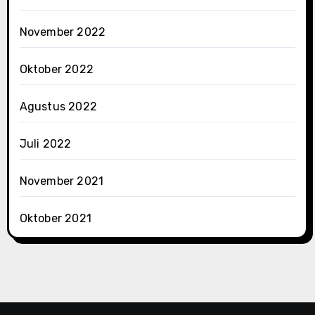
November 2022
Oktober 2022
Agustus 2022
Juli 2022
November 2021
Oktober 2021