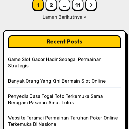
Paginasi
1
2
…
11
pos
Laman Berikutnya »
Recent Posts
Game Slot Gacor Hadir Sebagai Permainan
Strategis
Banyak Orang Yang Kini Bermain Slot Online
Penyedia Jasa Togel Toto Terkemuka Sama
Beragam Pasaran Amat Lulus
Website Teramai Permainan Taruhan Poker Online
Terkemuka Di Nasional