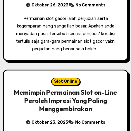
Oktober 26, 2023
No Comments
Permainan slot gacor ialah perjudian serta
kegemparan nang sangatlah besar. Apakah anda
menyadari pasal tersebut secara penjudi? kondisi
tertulis saja gara-gara permainan slot gacor yakni
perjudian nang benar saja boleh…
Slot Online
Memimpin Permainan Slot on-Line
Peroleh Impresi Yang Paling
Menggembirakan
Oktober 23, 2023
No Comments