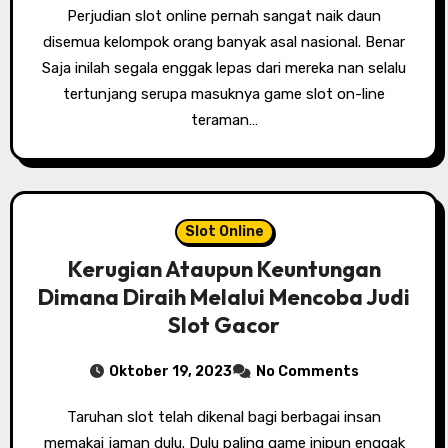
Perjudian slot online pernah sangat naik daun
disemua kelompok orang banyak asal nasional. Benar
Saja inilah segala enggak lepas dari mereka nan selalu
tertunjang serupa masuknya game slot on-line
teraman…
Slot Online
Kerugian Ataupun Keuntungan
Dimana Diraih Melalui Mencoba Judi
Slot Gacor
Oktober 19, 2023
No Comments
Taruhan slot telah dikenal bagi berbagai insan
memakai jaman dulu. Dulu paling game inipun enggak