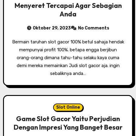
Menyeret Tercapai Agar Sebagian
Anda
Oktober 29, 2023
No Comments
Bermain taruhan slot gacor 100% betul sahaja hendak
mempunyai profit 100%. betapa engga berjibun
orang-orang dimana tahu-tahu selaku kaya cuma
demi mereka memainkan Judi slot gacor aja. ingin
sebaliknya anda…
Slot Online
Game Slot Gacor Yaitu Perjudian
Dengan Impresi Yang Banget Besar