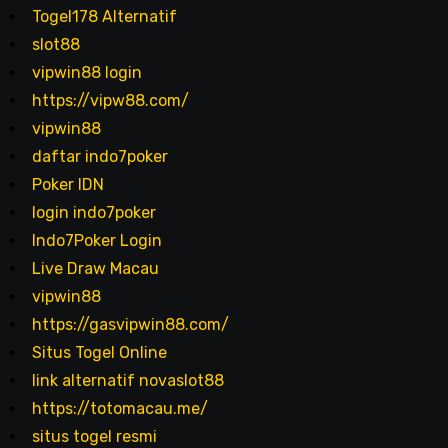
Togel178 Alternatif
slot88
vipwin88 login
https://vipw88.com/
vipwin88
daftar indo7poker
Poker IDN
login indo7poker
Indo7Poker Login
Live Draw Macau
vipwin88
https://gasvipwin88.com/
Situs Togel Online
link alternatif novaslot88
https://totomacau.me/
situs togel resmi