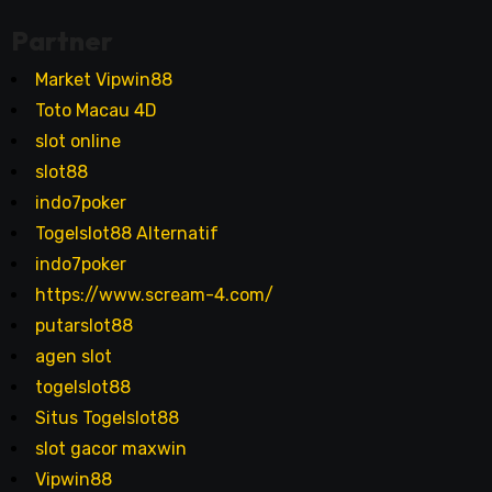
Partner
Market Vipwin88
Toto Macau 4D
slot online
slot88
indo7poker
Togelslot88 Alternatif
indo7poker
https://www.scream-4.com/
putarslot88
agen slot
togelslot88
Situs Togelslot88
slot gacor maxwin
Vipwin88