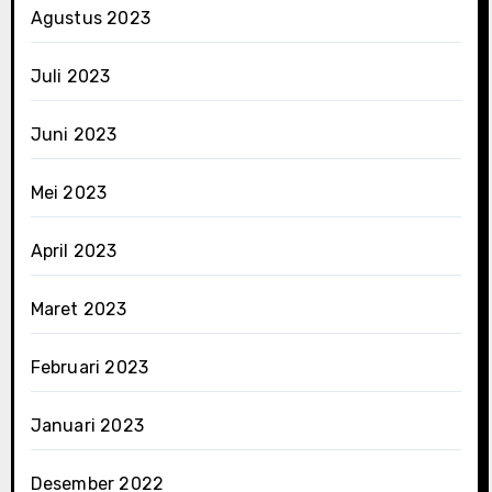
Agustus 2023
Juli 2023
Juni 2023
Mei 2023
April 2023
Maret 2023
Februari 2023
Januari 2023
Desember 2022