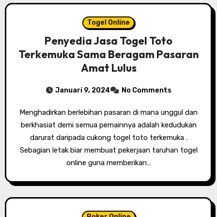
Togel Online
Penyedia Jasa Togel Toto
Terkemuka Sama Beragam Pasaran
Amat Lulus
Januari 9, 2024
No Comments
Menghadirkan berlebihan pasaran di mana unggul dan
berkhasiat demi semua pemainnya adalah kedudukan
darurat daripada cukong togel toto terkemuka .
Sebagian letak biar membuat pekerjaan taruhan togel
online guna memberikan…
Poker Online