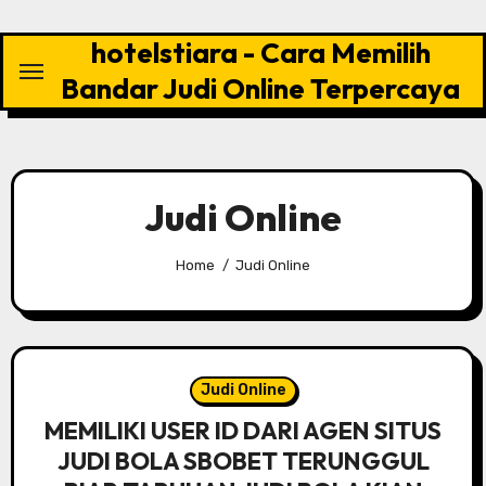
Skip
to
hotelstiara - Cara Memilih
content
Bandar Judi Online Terpercaya
Judi Online
Home
Judi Online
Judi Online
MEMILIKI USER ID DARI AGEN SITUS
JUDI BOLA SBOBET TERUNGGUL