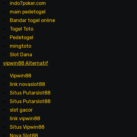
indo7poker.com
main pedetogel
Bandar togel online
Togel Toto
Pedetogel
mingtoto
Slot Dana
vipwin88 Alternatif
Vipwin88
link novaslot88
Situs Putarslot88
Situs Putarslot88
slot gacor
link vipwin88
Situs Vipwin88
Nova Slot88