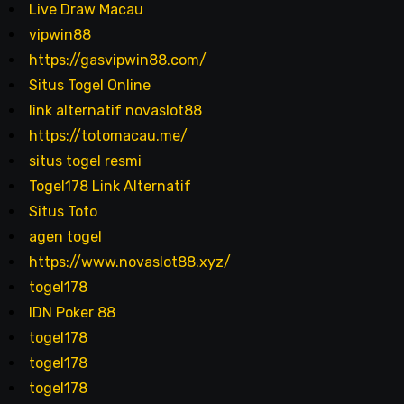
Live Draw Macau
vipwin88
https://gasvipwin88.com/
Situs Togel Online
link alternatif novaslot88
https://totomacau.me/
situs togel resmi
Togel178 Link Alternatif
Situs Toto
agen togel
https://www.novaslot88.xyz/
togel178
IDN Poker 88
togel178
togel178
togel178