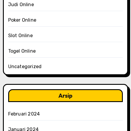
Judi Online
Poker Online
Slot Online
Togel Online
Uncategorized
Arsip
Februari 2024
Januari 2024