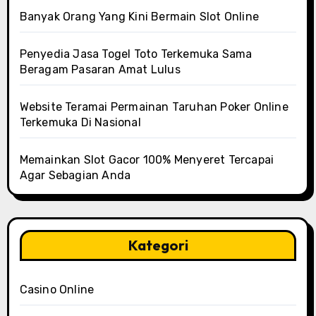
Banyak Orang Yang Kini Bermain Slot Online
Penyedia Jasa Togel Toto Terkemuka Sama
Beragam Pasaran Amat Lulus
Website Teramai Permainan Taruhan Poker Online
Terkemuka Di Nasional
Memainkan Slot Gacor 100% Menyeret Tercapai
Agar Sebagian Anda
Kategori
Casino Online