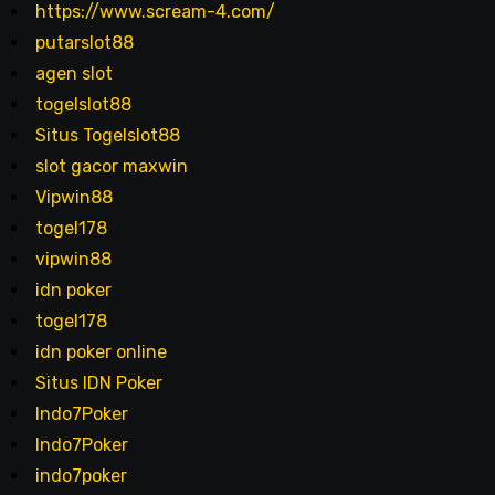
https://www.scream-4.com/
putarslot88
agen slot
togelslot88
Situs Togelslot88
slot gacor maxwin
Vipwin88
togel178
vipwin88
idn poker
togel178
idn poker online
Situs IDN Poker
Indo7Poker
Indo7Poker
indo7poker