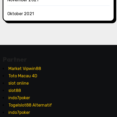
Oktober 2021
Partner
Market Vipwin88
Toto Macau 4D
slot online
slot88
indo7poker
Togelslot88 Alternatif
indo7poker