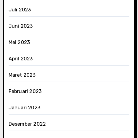
Juli 2023
Juni 2023
Mei 2023
April 2023
Maret 2023
Februari 2023
Januari 2023
Desember 2022