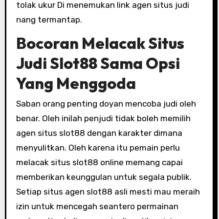
tolak ukur Di menemukan link agen situs judi
nang termantap.
Bocoran Melacak Situs
Judi Slot88 Sama Opsi
Yang Menggoda
Saban orang penting doyan mencoba judi oleh
benar. Oleh inilah penjudi tidak boleh memilih
agen situs slot88 dengan karakter dimana
menyulitkan. Oleh karena itu pemain perlu
melacak situs slot88 online memang capai
memberikan keunggulan untuk segala publik.
Setiap situs agen slot88 asli mesti mau meraih
izin untuk mencegah seantero permainan