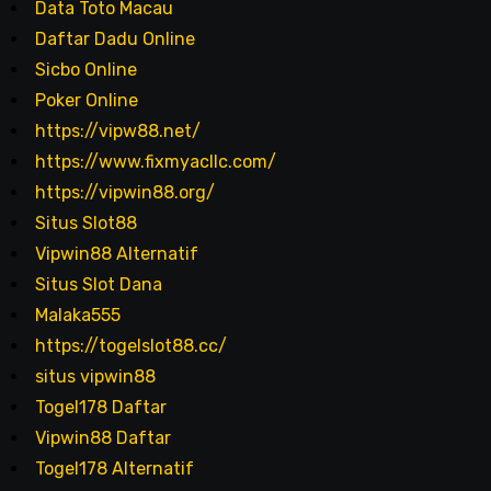
Data Toto Macau
Daftar Dadu Online
Sicbo Online
Poker Online
https://vipw88.net/
https://www.fixmyacllc.com/
https://vipwin88.org/
Situs Slot88
Vipwin88 Alternatif
Situs Slot Dana
Malaka555
https://togelslot88.cc/
situs vipwin88
Togel178 Daftar
Vipwin88 Daftar
Togel178 Alternatif