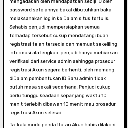
mengadakan oleh mendapatkan sebiji ID oleh
password setelahnya bakal dibutuhkan bakal
melaksanakan log in ke Dalam situs tertulis.
Sehabis penjudi mempersiapkan semua
terhadap tersebut cukup mendatangi buah
registrasi telah tersedia dan memuat sekeliling
informasi ala lengkap. penjudi hanya mebiarkan
verifikasi dari service admin sehingga prosedur
registrasi Akun segera berhenti. oleh memang
diDalam pembentukan ID Baru admin tidak
butuh masa sekali sederhana. Penjudi cukup
perlu tunggu keadaan sepanjang waktu 10
menit terlebih dibawah 10 menit mau prosedur
registrasi Akun selesai.
Tatkala mode pendaftaran Akun habis dilakoni