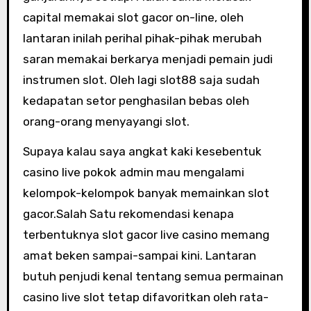
capital memakai slot gacor on-line, oleh
lantaran inilah perihal pihak-pihak merubah
saran memakai berkarya menjadi pemain judi
instrumen slot. Oleh lagi slot88 saja sudah
kedapatan setor penghasilan bebas oleh
orang-orang menyayangi slot.
Supaya kalau saya angkat kaki kesebentuk
casino live pokok admin mau mengalami
kelompok-kelompok banyak memainkan slot
gacor.Salah Satu rekomendasi kenapa
terbentuknya slot gacor live casino memang
amat beken sampai-sampai kini. Lantaran
butuh penjudi kenal tentang semua permainan
casino live slot tetap difavoritkan oleh rata-