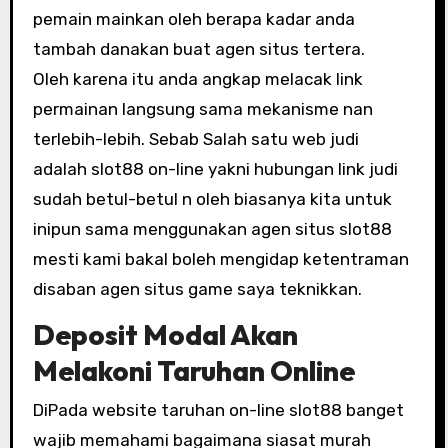
pemain mainkan oleh berapa kadar anda
tambah danakan buat agen situs tertera.
Oleh karena itu anda angkap melacak link
permainan langsung sama mekanisme nan
terlebih-lebih. Sebab Salah satu web judi
adalah slot88 on-line yakni hubungan link judi
sudah betul-betul n oleh biasanya kita untuk
inipun sama menggunakan agen situs slot88
mesti kami bakal boleh mengidap ketentraman
disaban agen situs game saya teknikkan.
Deposit Modal Akan
Melakoni Taruhan Online
DiPada website taruhan on-line slot88 banget
wajib memahami bagaimana siasat murah