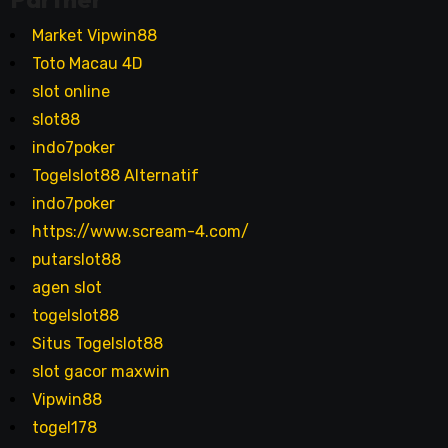
Market Vipwin88
Toto Macau 4D
slot online
slot88
indo7poker
Togelslot88 Alternatif
indo7poker
https://www.scream-4.com/
putarslot88
agen slot
togelslot88
Situs Togelslot88
slot gacor maxwin
Vipwin88
togel178