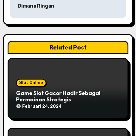
Dimana Ringan
i
g
a
s
Related Post
i
p
o
Slot Online
Game Slot Gacor Hadir Sebagai
s
Permainan Strategis
Februari 24, 2024