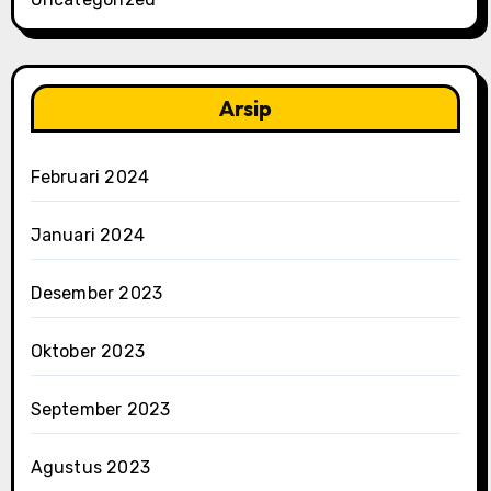
Arsip
Februari 2024
Januari 2024
Desember 2023
Oktober 2023
September 2023
Agustus 2023