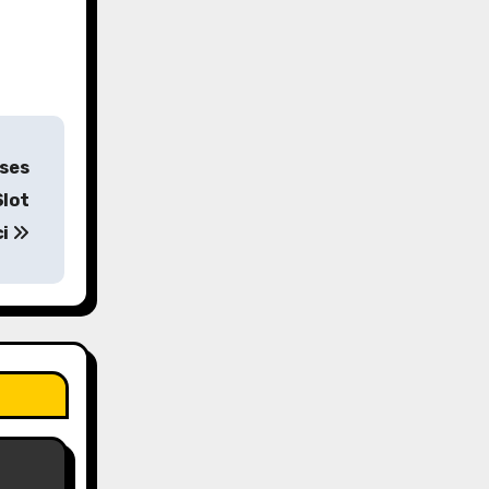
ses
Slot
ci