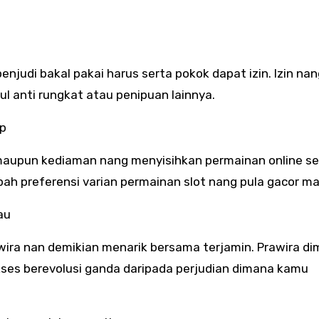
njudi bakal pakai harus serta pokok dapat izin. Izin na
l anti rungkat atau penipuan lainnya.
ap
i maupun kediaman nang menyisihkan permainan online se
ah preferensi varian permainan slot nang pula gacor mal
au
awira nan demikian menarik bersama terjamin. Prawira d
es berevolusi ganda daripada perjudian dimana kamu