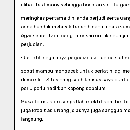
• lihat testimony sehingga bocoran slot tergacor
meringkas pertama dini anda berjudi serta uang
anda hendak melacak terlebih dahulu nara sumbe
Agar sementara mengharuskan untuk sebagian
perjudian.
• berlatih segalanya perjudian dan demo slot si
sobat mampu mengecek untuk berlatih lagi me
demo slot. Situs nang suah khusus saya buat 
perlu perlu hadirkan kepeng sebelum.
Maka formula itu sangatlah efektif agar bet
juga kredit asli. Nang jelasnya juga sanggup 
langsung.