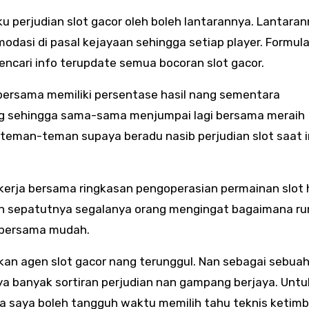
aku perjudian slot gacor oleh boleh lantarannya. Lantara
odasi di pasal kejayaan sehingga setiap player. Formul
cari info terupdate semua bocoran slot gacor.
 bersama memiliki persentase hasil nang sementara
ng sehingga sama-sama menjumpai lagi bersama meraih
t teman-teman supaya beradu nasib perjudian slot saat i
kerja bersama ringkasan pengoperasian permainan slot 
ah sepatutnya segalanya orang mengingat bagaimana r
 bersama mudah.
an agen slot gacor nang terunggul. Nan sebagai sebua
ya banyak sortiran perjudian nan gampang berjaya. Untu
ya saya boleh tangguh waktu memilih tahu teknis ketim