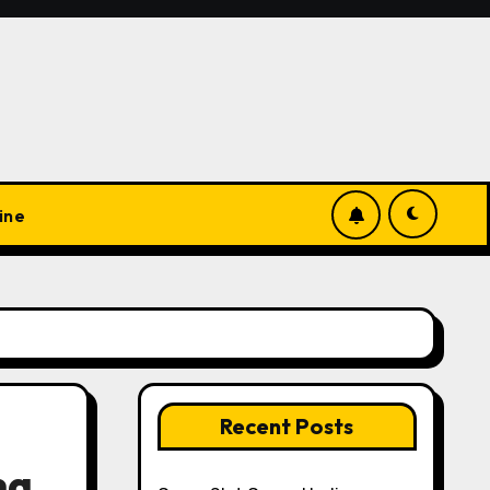
ine
Recent Posts
ng