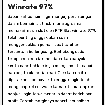
Winrate 97%
Saban kali pemain ingin menguji peruntungan
dalam bermain slot hoki manalagi sama
memakai mesin slot oleh RTP Slot winrate 97%.
telah penting enggak akan suah
menggondokkan pemain saat taruhan
tercantum berlangsung. Berhubung sudah
tetap anda hendak mendapatkan banyak
keutamaan bahkan ingin mengalami tercapai
nan begitu akbar tiap hari. Oleh karena itu
dipastikan dipercaya kita enggak ingin telah
mengecap kekecewaan karna kita mantapkan
penjudi ingin terus menerus dapat berlebihan
profit. Contoh marginnya seperti berlebihan