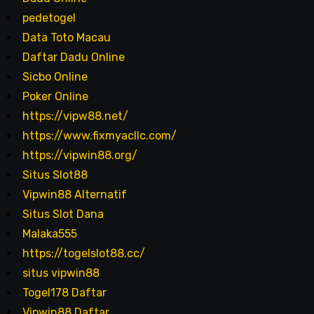
pedetogel
Data Toto Macau
Daftar Dadu Online
Sicbo Online
Poker Online
https://vipw88.net/
https://www.fixmyacllc.com/
https://vipwin88.org/
Situs Slot88
Vipwin88 Alternatif
Situs Slot Dana
Malaka555
https://togelslot88.cc/
situs vipwin88
Togel178 Daftar
Vipwin88 Daftar