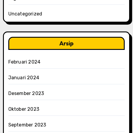
Uncategorized
Arsip
Februari 2024
Januari 2024
Desember 2023
Oktober 2023
September 2023