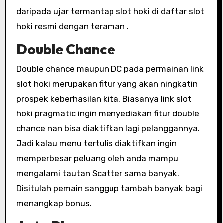
daripada ujar termantap slot hoki di daftar slot
hoki resmi dengan teraman .
Double Chance
Double chance maupun DC pada permainan link
slot hoki merupakan fitur yang akan ningkatin
prospek keberhasilan kita. Biasanya link slot
hoki pragmatic ingin menyediakan fitur double
chance nan bisa diaktifkan lagi pelanggannya.
Jadi kalau menu tertulis diaktifkan ingin
memperbesar peluang oleh anda mampu
mengalami tautan Scatter sama banyak.
Disitulah pemain sanggup tambah banyak bagi
menangkap bonus.