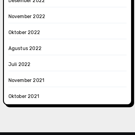
Desember 2022
November 2022
Oktober 2022
Agustus 2022
Juli 2022
November 2021
Oktober 2021