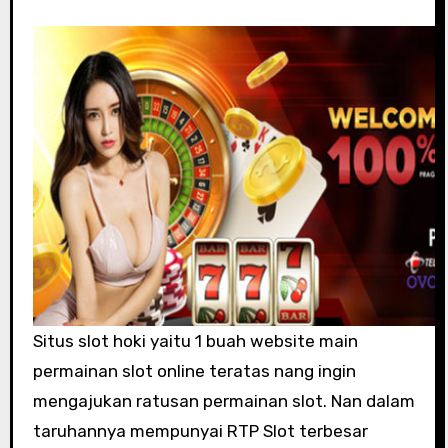
Situs slot hoki yaitu 1 buah website main
permainan slot online teratas nang ingin
mengajukan ratusan permainan slot. Nan dalam
taruhannya mempunyai RTP Slot terbesar