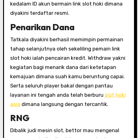
kedalam ID akun bermain link slot hoki dimana
diyakini terdaftar resmi.
Penarikan Dana
Tatkala diyakini berhasil memimpin permainan
tahap selanjutnya oleh sekeliling pemain link
slot hoki ialah pencairan kredit. Withdraw yakni
kegiatan bagi menarik dana dari ketetapan
kemajuan dimana suah kamu beruntung capai.
Serta seluruh player bakal dengan pantau
layanan ini tengah anda telah berburu
slot hoki
asia
dimana langsung dengan tercantik.
RNG
Dibalik judi mesin slot, bettor mau mengenal